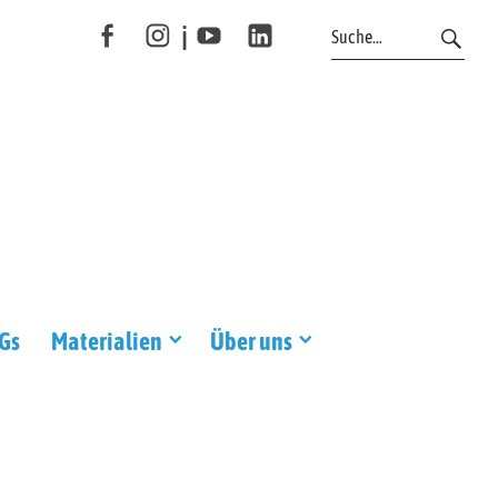
i
f
Y
l
DGs
Materialien
Über uns