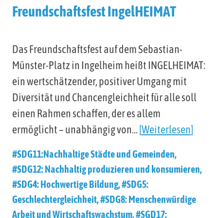
Freundschaftsfest IngelHEIMAT
Das Freundschaftsfest auf dem Sebastian-
Münster-Platz in Ingelheim heißt INGELHEIMAT:
ein wertschätzender, positiver Umgang mit
Diversität und Chancengleichheit für alle soll
einen Rahmen schaffen, der es allem
ermöglicht – unabhängig von…
Weiterlesen
#SDG11:Nachhaltige Städte und Gemeinden
,
#SDG12: Nachhaltig produzieren und konsumieren
,
#SDG4: Hochwertige Bildung
,
#SDG5:
Geschlechtergleichheit
,
#SDG8: Menschenwürdige
Arbeit und Wirtschaftswachstum
,
#SGD17: