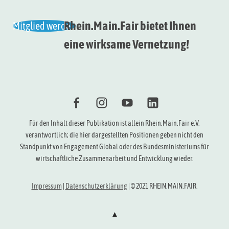
Rhein.Main.Fair bietet Ihnen
Mitglied werden
eine wirksame Vernetzung!
f
i
Y
l
Für den Inhalt dieser Publikation ist allein Rhein.Main.Fair e.V.
verantwortlich; die hier dargestellten Positionen geben nicht den
Standpunkt von Engagement Global oder des Bundesministeriums für
wirtschaftliche Zusammenarbeit und Entwicklung wieder.
Impressum
|
Datenschutzerklärung
|
© 2021 RHEIN.MAIN.FAIR.