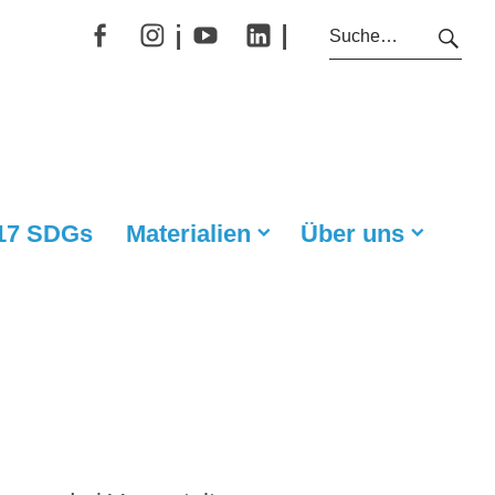
i
l
f
Y
 17 SDGs
Materialien
Über uns