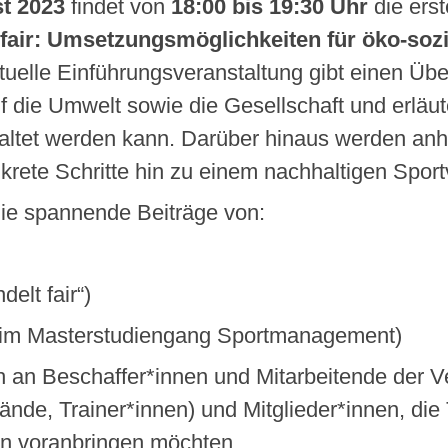
t 2023
findet von
18:00 bis 19:30 Uhr
die erst
 fair: Umsetzungsmöglichkeiten für öko-soz
irtuelle Einführungsveranstaltung gibt einen Übe
 die Umwelt sowie die Gesellschaft und erläut
staltet werden kann. Darüber hinaus werden an
krete Schritte hin zu einem nachhaltigen Spor
ie spannende Beiträge von:
elt fair“)
n im Masterstudiengang Sportmanagement)
ch an Beschaffer*innen und Mitarbeitende der 
tände, Trainer*innen) und Mitglieder*innen, di
ein voranbringen möchten.