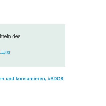
itteln des
ren und konsumieren
,
#SDG8: