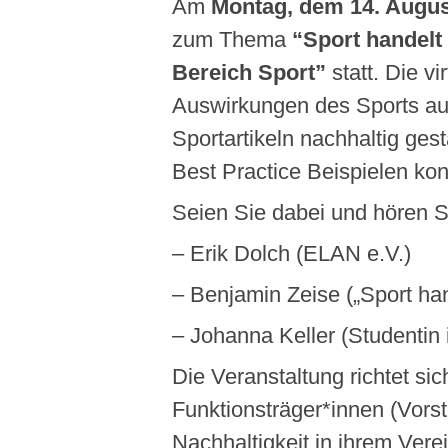
Am
Montag, dem 14. Augus
zum Thema
“Sport handelt
Bereich Sport”
statt. Die v
Auswirkungen des Sports auf
Sportartikeln nachhaltig ge
Best Practice Beispielen kon
Seien Sie dabei und hören S
– Erik Dolch (ELAN e.V.)
– Benjamin Zeise („Sport hand
– Johanna Keller (Studenti
Die Veranstaltung richtet si
Funktionsträger*innen (Vors
Nachhaltigkeit in ihrem Ver