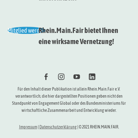
Rhein.Main.Fair bietet Ihnen
Mitglied werden
eine wirksame Vernetzung!
f
i
Y
l
Für den Inhalt dieser Publikation ist allein Rhein.Main.Fair e.V.
verantwortlich; die hier dargestellten Positionen geben nicht den
Standpunkt von Engagement Global oder des Bundesministeriums für
wirtschaftliche Zusammenarbeit und Entwicklung wieder.
Impressum
|
Datenschutzerklärung
|
© 2021 RHEIN.MAIN.FAIR.