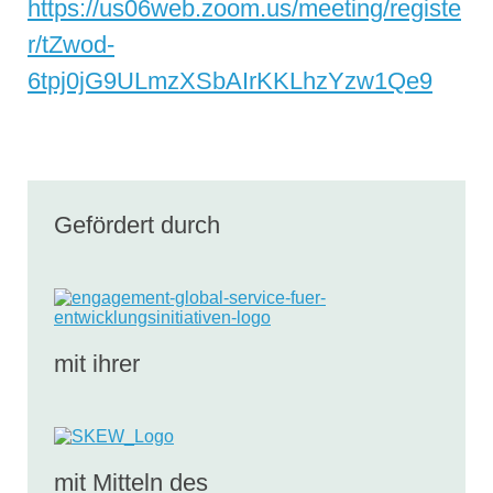
https://us06web.zoom.us/meeting/registe
r/tZwod-
6tpj0jG9ULmzXSbAIrKKLhzYzw1Qe9
Gefördert durch
mit ihrer
mit Mitteln des