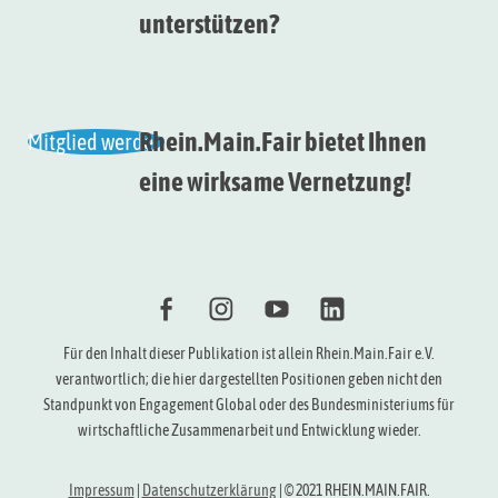
unterstützen?
u
g
A
n
n
g
Rhein.Main.Fair bietet Ihnen
Mitglied werden
s
e
eine wirksame Vernetzung!
i
n
c
S
h
t
u
e
f
i
Y
l
Für den Inhalt dieser Publikation ist allein Rhein.Main.Fair e.V.
c
verantwortlich; die hier dargestellten Positionen geben nicht den
n
Standpunkt von Engagement Global oder des Bundesministeriums für
h
-
wirtschaftliche Zusammenarbeit und Entwicklung wieder.
e
N
Impressum
|
Datenschutzerklärung
|
© 2021 RHEIN.MAIN.FAIR.