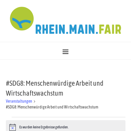
#SDG8: Menschenwürdige Arbeit und
Wirtschaftswachstum
Veranstaltungen
#SDG8: Menschenwürdige Arbeit und Wirtschaftswachstum
Es wurden keine Ergebnisse gefunden.
H