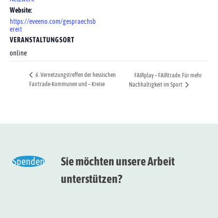
Website:
https://eveeno.com/gespraechsb
ereit
VERANSTALTUNGSORT
online
6. Vernetzungstreffen der hessischen
FAIRplay – FAIRtrade. Für mehr
Fairtrade-Kommunen und – Kreise
Nachhaltigkeit im Sport
Sie möchten unsere Arbeit
Spenden
unterstützen?