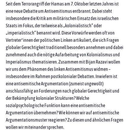
Seit dem Terrorangriff der Hamas am 7. Oktober letzten Jahres ist
eine neue Debatte um Antisemitismus entbrannt. Dabei steht
insbesondere die Kritik am militärischen Einsatz des israelischen
Staats im Fokus, der teilweise als „kolonialistisch“ oder
„imperialistisch“ benannt wird. Diese Vorwürfe werden oft von
Vertreter*innen der politischen Linken artikuliert, die sich Fragen
globaler Gerechtigkeit traditionell besonders annehmen und dabei
zunehmend auch die nötige Aufarbeitung von Kolonialismus und
Imperialismus thematisieren. Zusammen mit Bijan Razavi wollen
wir uns dem Phänomen des linken Antisemitismus widmen –
insbesondere im Rahmen postkolonialer Debatten. Inwiefern ist
eine antisemitische Argumentation (zumeist ungewollt)
anschlussfähig an Forderungen nach globaler Gerechtigkeit und
der Bekämpfung kolonialer Strukturen? Welche
sozialpsychologische Funktion kann eine antisemitische
Argumentation übernehmen? Wie können wir auf antisemitische
Argumentationsmuster reagieren? Zu diesen und ähnlichen Fragen
wollen wir miteinander sprechen.