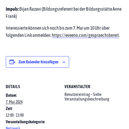
Impuls:
Bijan Razavi (Bildungsreferent bei der Bildungsstätte Anne
Frank)
Interessierte können sich noch bis zum 7. Mai um 10 Uhr über
folgenden Link anmelden:
https://eveeno.com/gespraechsbereit
.
Zum Kalender hinzufügen
DETAILS
VERANSTALTER
Benutzereintrag – Siehe
Datum:
Veranstaltungsbeschreibung
7. Mai 2024
Zeit:
12:00 - 13:00
Veranstaltungskategorie:
Netzwerk