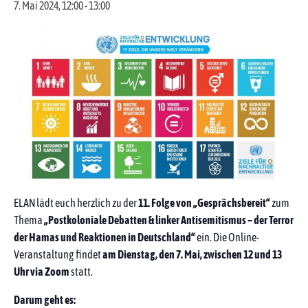
7. Mai 2024, 12:00
-
13:00
ELAN lädt euch herzlich zu der
11. Folge von „Gesprächsbereit“
zum
Thema
„Postkoloniale Debatten & linker Antisemitismus – der Terror
der Hamas und Reaktionen in Deutschland“
ein. Die Online-
Veranstaltung findet
am Dienstag, den 7. Mai, zwischen 12 und 13
Uhr via Zoom
statt.
Darum geht es: