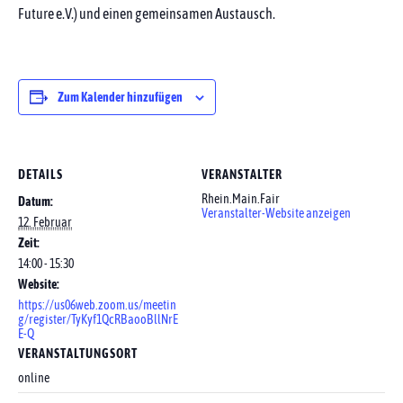
Future e.V.) und einen gemeinsamen Austausch.
Zum Kalender hinzufügen
DETAILS
VERANSTALTER
Rhein.Main.Fair
Datum:
Veranstalter-Website anzeigen
12. Februar
Zeit:
14:00 - 15:30
Website:
https://us06web.zoom.us/meetin
g/register/TyKyf1QcRBaooBllNrE
E-Q
VERANSTALTUNGSORT
online