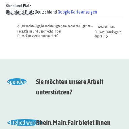
Rheinland-Pfalz
Rheinland-Pfalz
Deutschland
Google Karte anzeigen
„Benachteiligt, benachteiligter, am benachteiligtsten –
Webseminar:
race, Klasse und Geschlecht in der
FairWearWorks goes
Entwicklungszusammenarbeit“
digital!
Sie möchten unsere Arbeit
Spenden
unterstützen?
Rhein.Main.Fair bietet Ihnen
Mitglied werden