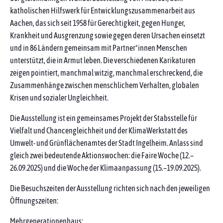
katholischen Hilfswerk für Entwicklungszusammenarbeit aus
Aachen, das sich seit 1958 für Gerechtigkeit, gegen Hunger,
Krankheit und Ausgrenzung sowie gegen deren Ursachen einsetzt
und in 86 Ländern gemeinsam mit Partner*innen Menschen
unterstützt, die in Armut leben. Die verschiedenen Karikaturen
zeigen pointiert, manchmal witzig, manchmal erschreckend, die
Zusammenhänge zwischen menschlichem Verhalten, globalen
Krisen und sozialer Ungleichheit.
Die Ausstellung ist ein gemeinsames Projekt der Stabsstelle für
Vielfalt und Chancengleichheit und der KlimaWerkstatt des
Umwelt- und Grünflächenamtes der Stadt Ingelheim. Anlass sind
gleich zwei bedeutende Aktionswochen: die Faire Woche (12.–
26.09.2025) und die Woche der Klimaanpassung (15.–19.09.2025).
Die Besuchszeiten der Ausstellung richten sich nach den jeweiligen
Öffnungszeiten:
Mehrgenerationenhaus: