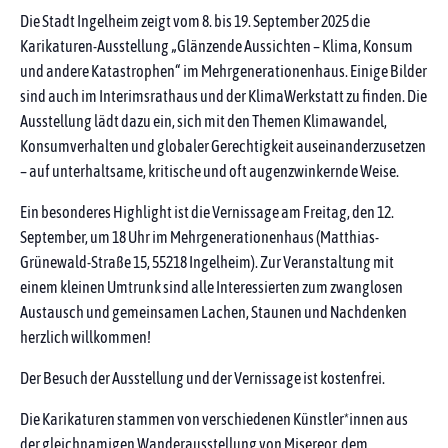
Die Stadt Ingelheim zeigt vom 8. bis 19. September 2025 die
Karikaturen-Ausstellung „Glänzende Aussichten – Klima, Konsum
und andere Katastrophen“ im Mehrgenerationenhaus. Einige Bilder
sind auch im Interimsrathaus und der KlimaWerkstatt zu finden. Die
Ausstellung lädt dazu ein, sich mit den Themen Klimawandel,
Konsumverhalten und globaler Gerechtigkeit auseinanderzusetzen
– auf unterhaltsame, kritische und oft augenzwinkernde Weise.
Ein besonderes Highlight ist die Vernissage am Freitag, den 12.
September, um 18 Uhr im Mehrgenerationenhaus (Matthias-
Grünewald-Straße 15, 55218 Ingelheim). Zur Veranstaltung mit
einem kleinen Umtrunk sind alle Interessierten zum zwanglosen
Austausch und gemeinsamen Lachen, Staunen und Nachdenken
herzlich willkommen!
Der Besuch der Ausstellung und der Vernissage ist kostenfrei.
Die Karikaturen stammen von verschiedenen Künstler*innen aus
der gleichnamigen Wanderausstellung von Misereor, dem