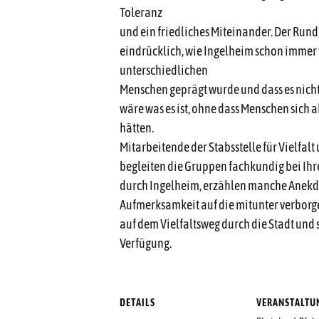
Toleranz
und ein friedliches Miteinander. Der Rund
eindrücklich, wie Ingelheim schon immer
unterschiedlichen
Menschen geprägt wurde und dass es nich
wäre was es ist, ohne dass Menschen sich 
hätten.
Mitarbeitende der Stabsstelle für Vielfal
begleiten die Gruppen fachkundig bei Ih
durch Ingelheim, erzählen manche Anekdo
Aufmerksamkeit auf die mitunter verbor
auf dem Vielfaltsweg durch die Stadt und 
Verfügung.
DETAILS
VERANSTALTU