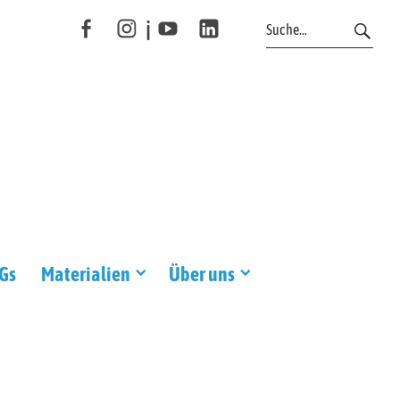
i
f
Y
l
DGs
Materialien
Über uns