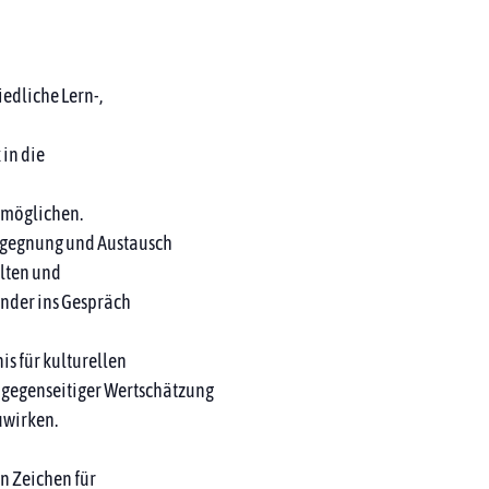
edliche Lern-,
 in die
ermöglichen.
Begegnung und Austausch
alten und
nder ins Gespräch
is für kulturellen
 gegenseitiger Wertschätzung
uwirken.
in Zeichen für