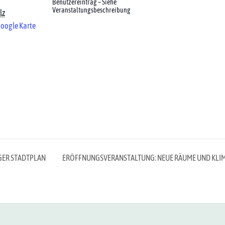
Benutzereintrag – Siehe
Veranstaltungsbeschreibung
lz
oogle Karte
GER STADTPLAN
ERÖFFNUNGSVERANSTALTUNG: NEUE RÄUME UND KLI