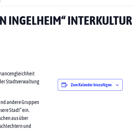
EIN INGELHEIM“ INTERKULTU
 Chancengleichheit
 der Stadtverwaltung
Zum Kalender hinzufügen
 und andere Gruppen
sere Stadt“ ein.
nschen aus über
eschlechtern und