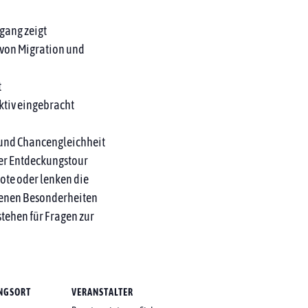
gang zeigt
 von Migration und
t
aktiv eingebracht
t und Chancengleichheit
rer Entdeckungstour
te oder lenken die
genen Besonderheiten
stehen für Fragen zur
NGSORT
VERANSTALTER