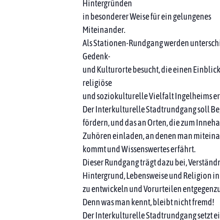
Hintergründen
in besonderer Weise für ein gelungenes
Miteinander.
Als Stationen-Rundgang werden unterschi
Gedenk-
und Kulturorte besucht, die einen Einblick
religiöse
und soziokulturelle Vielfalt Ingelheims 
Der Interkulturelle Stadtrundgang soll 
fördern, und das an Orten, die zum Inneh
Zuhören einladen, an denen man miteina
kommt und Wissenswertes erfährt.
Dieser Rundgang trägt dazu bei, Verständn
Hintergrund, Lebensweise und Religion in
zu entwickeln und Vorurteilen entgegenz
Denn was man kennt, bleibt nicht fremd!
Der Interkulturelle Stadtrundgang setzt e