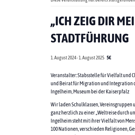
„ICH ZEIG DIR M
STADTFÜHRUNG
1. August 2024
-
1. August 2025
5€
Veranstalter: Stabsstelle für Vielfalt und
und Beirat für Migration und Integration
Ingelheim, Museum bei der Kaiserpfalz
Wir laden Schulklassen, Vereinsgruppen
ganz herzlich zu einer „Weltreise durch un
Ingelheim steht mit ihrer Vielfalt von Me
100 Nationen, verschieden Religionen, G