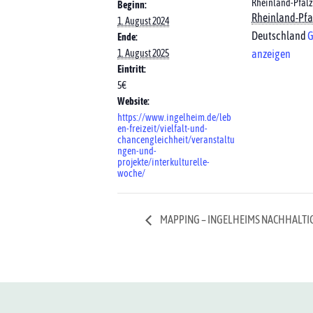
Rheinland-Pfalz
Beginn:
Rheinland-Pfa
1. August 2024
Deutschland
G
Ende:
1. August 2025
anzeigen
Eintritt:
5€
Website:
https://www.ingelheim.de/leb
en-freizeit/vielfalt-und-
chancengleichheit/veranstaltu
ngen-und-
projekte/interkulturelle-
woche/
MAPPING – INGELHEIMS NACHHALTI